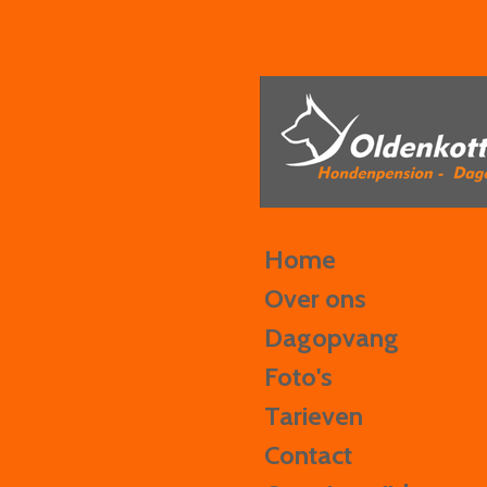
Ga
direct
naar
de
hoofdinhoud
Home
Over ons
Dagopvang
Foto's
Tarieven
Contact